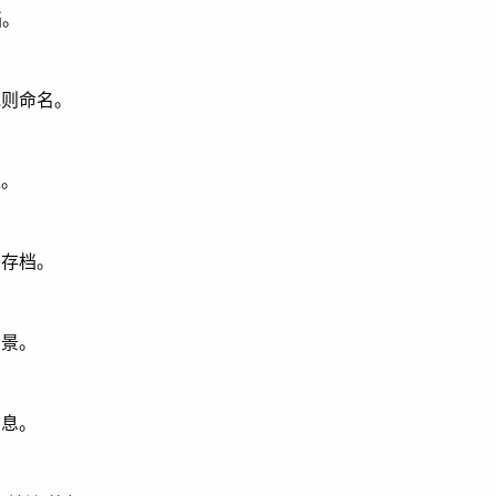
档。
规则命名。
像。
于存档。
场景。
信息。